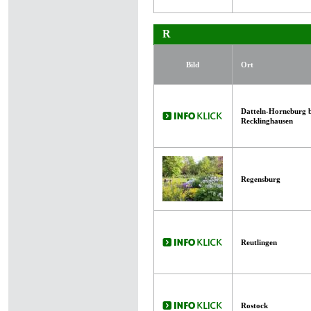
R
Bild
Ort
Datteln-Horneburg b
Recklinghausen
Regensburg
Reutlingen
Rostock