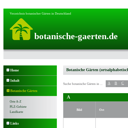
Verzeichnis botanischer Gärten in Deutschland
botanische-gaerten.de
Botanische Gärten (ortsalphabetisc
Home
Inhalt
A
B
C
Suche botanische Gärten in ...
Botanische Gärten
A
Orte A-Z
PLZ-Gebiete
Bild
Ort
Landkarte
Links