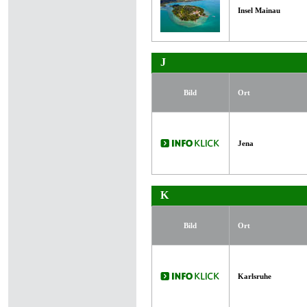
Insel Mainau
J
Bild
Ort
Jena
K
Bild
Ort
Karlsruhe