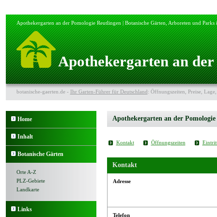
Apothekergarten an der Pomologie Reutlingen | Botanische Gärten, Arboreten und Parks 
Apothekergarten an der
botanische-gaerten.de -
Ihr Garten-Führer für Deutschland
: Öffnungszeiten, Preise, Lage,
Apothekergarten an der Pomologie
Home
Inhalt
Kontakt
Öffnungszeiten
Eintrit
Botanische Gärten
Kontakt
Orte A-Z
PLZ-Gebiete
Adresse
Landkarte
Links
Telefon