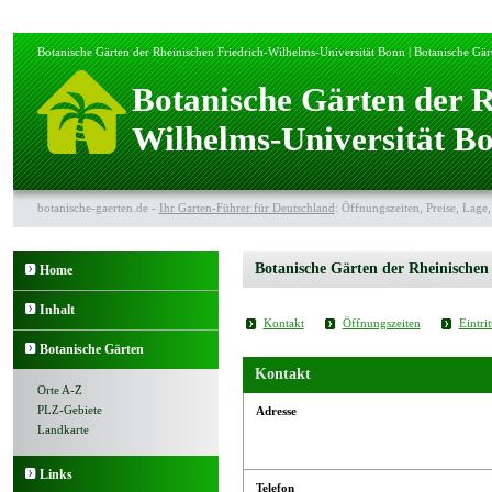
Botanische Gärten der Rheinischen Friedrich-Wilhelms-Universität Bonn | Botanische Gär
Botanische Gärten der R
Wilhelms-Universität B
botanische-gaerten.de -
Ihr Garten-Führer für Deutschland
: Öffnungszeiten, Preise, Lage,
Botanische Gärten der Rheinischen
Home
Inhalt
Kontakt
Öffnungszeiten
Eintrit
Botanische Gärten
Kontakt
Orte A-Z
PLZ-Gebiete
Adresse
Landkarte
Links
Telefon