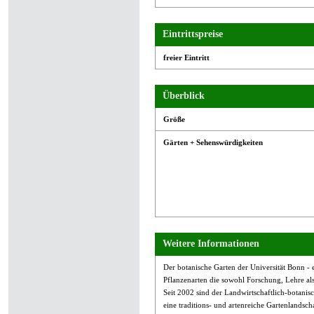
Eintrittspreise
freier Eintritt
Überblick
Größe
Gärten + Sehenswürdigkeiten
Weitere Informationen
Der botanische Garten der Universität Bonn -
Pflanzenarten die sowohl Forschung, Lehre als
Seit 2002 sind der Landwirtschaftlich-botanis
eine traditions- und artenreiche Gartenlandscha