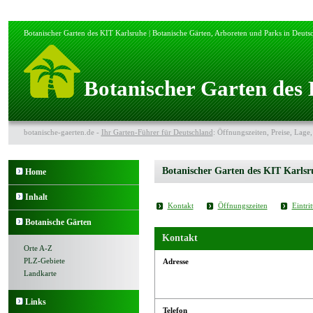
Botanischer Garten des KIT Karlsruhe | Botanische Gärten, Arboreten und Parks in Deuts
Botanischer Garten des
botanische-gaerten.de -
Ihr Garten-Führer für Deutschland
: Öffnungszeiten, Preise, Lage,
Botanischer Garten des KIT Karlsr
Home
Inhalt
Kontakt
Öffnungszeiten
Eintrit
Botanische Gärten
Kontakt
Orte A-Z
PLZ-Gebiete
Adresse
Landkarte
Links
Telefon