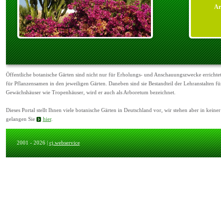
Ar
Öffentliche botanische Gärten sind nicht nur für Erholungs- und Anschauungszwecke errichtet
für Pflanzensamen in den jeweiligen Gärten. Daneben sind sie Bestandteil der Lehranstalten 
Gewächshäuser wie Tropenhäuser, wird er auch als Arboretum bezeichnet.
Dieses Portal stellt Ihnen viele botanische Gärten in Deutschland vor, wir stehen aber in kein
gelangen Sie
hier
.
2001 - 2026 |
cj.webservice